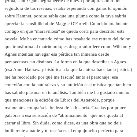
¡Hola, Janu! Qué alegría leerte de nuevo por aquí. Como fiel
seguidora de tus reseñas, estaba esperando con ganas tu opinión
sobre Hamnet, porque sabía que una pluma como la tuya sabría
apreciar la sensibilidad de Maggie O'Farrell. Coincido totalmente
contigo en que "maravillosa" se queda corta para describir esta
novela. Me ha encantado cómo has resaltado ese retrato del dolor
que transforma al matrimonio; es desgarrador leer cómo William y
Agnes intentan navegar esa pérdida tan inmensa desde
perspectivas tan distintas. La forma en la que describes a Agnes
(esa Anne Hathaway histórica a la que la autora hace tanta justicia)
me ha recordado por qué me fascinó tanto el personaje: esa
conexión con la naturaleza y su intuición casi mística que tan bien
has sabido plasmar en tu análisis. También me ha gustado mucho
que menciones la edición de Libros del Asteroide, porque
realmente acompaña la belleza de la historia. Gracias por poner
palabras a esa sensación de "abrumamiento" que nos queda al
cerrar el libro. Sin duda, como dices, es una obra que no deja
indiferente a nadie y tu reseña es el empujoncito perfecto para