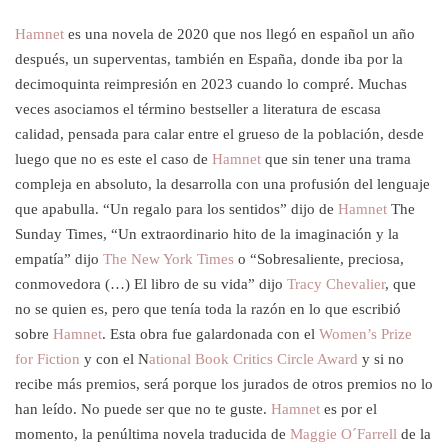
Hamnet
es una novela de 2020 que nos llegó en español un año
después, un superventas, también en España, donde iba por la
decimoquinta reimpresión en 2023 cuando lo compré. Muchas
veces asociamos el término bestseller a literatura de escasa
calidad, pensada para calar entre el grueso de la población, desde
luego que no es este el caso de
Hamnet
que sin tener una trama
compleja en absoluto, la desarrolla con una profusión del lenguaje
que apabulla. “Un regalo para los sentidos” dijo de
Hamnet
The
Sunday Times, “Un extraordinario hito de la imaginación y la
empatía” dijo
The New York Times
o “Sobresaliente, preciosa,
conmovedora (…) El libro de su vida” dijo
Tracy Chevalier
, que
no se quien es, pero que tenía toda la razón en lo que escribió
sobre
Hamnet
. Esta obra fue galardonada con el
Women’s Prize
for Fiction
y con el N
ational Book Critics Circle Award
y si no
recibe más premios, será porque los jurados de otros premios no lo
han leído. No puede ser que no te guste.
Hamnet
es por el
momento, la penúltima novela traducida de
Maggie O´Farrell
de la