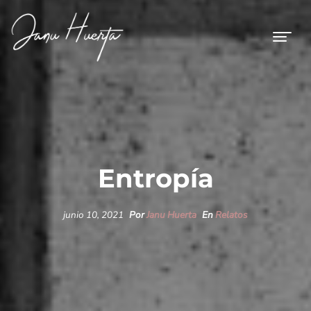
Entropía
junio 10, 2021
Por
Janu Huerta
En
Relatos