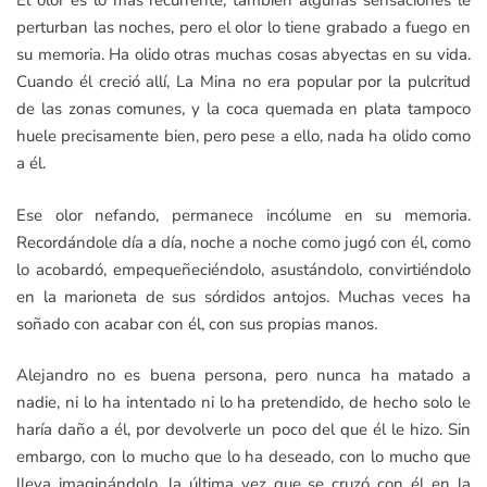
El olor es lo más recurrente, también algunas sensaciones le
perturban las noches, pero el olor lo tiene grabado a fuego en
su memoria. Ha olido otras muchas cosas abyectas en su vida.
Cuando él creció allí, La Mina no era popular por la pulcritud
de las zonas comunes, y la coca quemada en plata tampoco
huele precisamente bien, pero pese a ello, nada ha olido como
a él.
Ese olor nefando, permanece incólume en su memoria.
Recordándole día a día, noche a noche como jugó con él, como
lo acobardó, empequeñeciéndolo, asustándolo, convirtiéndolo
en la marioneta de sus sórdidos antojos. Muchas veces ha
soñado con acabar con él, con sus propias manos.
Alejandro no es buena persona, pero nunca ha matado a
nadie, ni lo ha intentado ni lo ha pretendido, de hecho solo le
haría daño a él, por devolverle un poco del que él le hizo. Sin
embargo, con lo mucho que lo ha deseado, con lo mucho que
lleva imaginándolo, la última vez que se cruzó con él en la