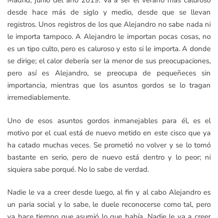
Madrid, junio del año 2019. Va a ser el verano más caluroso
desde hace más de siglo y medio, desde que se llevan
registros. Unos registros de los que Alejandro no sabe nada ni
le importa tampoco. A Alejandro le importan pocas cosas, no
es un tipo culto, pero es caluroso y esto si le importa. A donde
se dirige; el calor debería ser la menor de sus preocupaciones,
pero así es Alejandro, se preocupa de pequeñeces sin
importancia, mientras que los asuntos gordos se lo tragan
irremediablemente.
Uno de esos asuntos gordos inmanejables para él, es el
motivo por el cual está de nuevo metido en este cisco que ya
ha catado muchas veces. Se prometió no volver y se lo tomó
bastante en serio, pero de nuevo está dentro y lo peor; ni
siquiera sabe porqué. No lo sabe de verdad.
Nadie le va a creer desde luego, al fin y al cabo Alejandro es
un paria social y lo sabe, le duele reconocerse como tal, pero
ya hace tiempo que asumió lo que había.
Nadie le va a creer