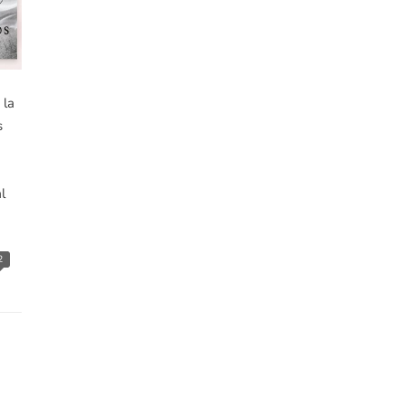
 la
s
l
2