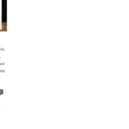
 Me
,
aer
nte
2