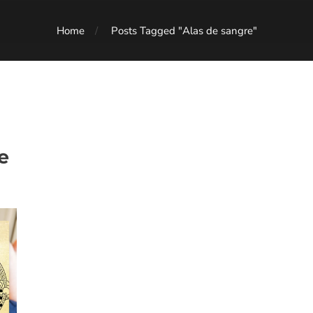
Home
Posts Tagged "Alas de sangre"
e