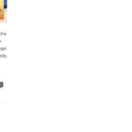
cha
o
ngo
rde,
1