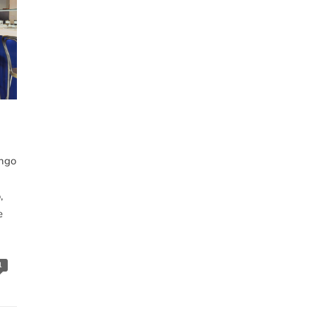
engo
,
e
1