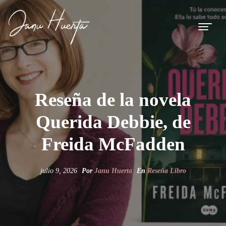
Reseña de la novela
Querida Debbie, de
Freida McFadden
julio 9, 2026
Por
Janu Huerta
En
Reseña Libro