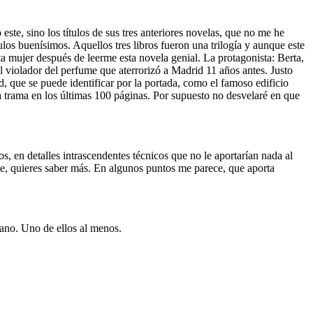
te, sino los títulos de sus tres anteriores novelas, que no me he
os buenísimos. Aquellos tres libros fueron una trilogía y aunque este
a mujer después de leerme esta novela genial. La protagonista: Berta,
 violador del perfume que aterrorizó a Madrid 11 años antes. Justo
d, que se puede identificar por la portada, como el famoso edificio
la trama en los últimas 100 páginas. Por supuesto no desvelaré en que
os, en detalles intrascendentes técnicos que no le aportarían nada al
ente, quieres saber más. En algunos puntos me parece, que aporta
mano. Uno de ellos al menos.