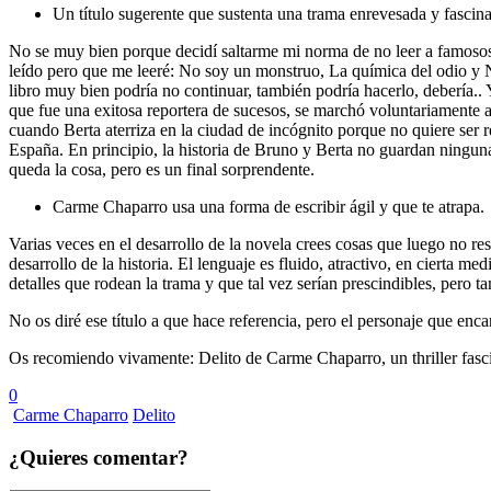
Un título sugerente que sustenta una trama enrevesada y fascina
No se muy bien porque decidí saltarme mi norma de no leer a famosos n
leído pero que me leeré: No soy un monstruo, La química del odio y No
libro muy bien podría no continuar, también podría hacerlo, debería..
que fue una exitosa reportera de sucesos, se marchó voluntariamente 
cuando Berta aterriza en la ciudad de incógnito porque no quiere ser re
España. En principio, la historia de Bruno y Berta no guardan ninguna 
queda la cosa, pero es un final sorprendente.
Carme Chaparro usa una forma de escribir ágil y que te atrapa.
Varias veces en el desarrollo de la novela crees cosas que luego no resu
desarrollo de la historia. El lenguaje es fluido, atractivo, en cierta
detalles que rodean la trama y que tal vez serían prescindibles, pero ta
No os diré ese título a que hace referencia, pero el personaje que enca
Os recomiendo vivamente: Delito de Carme Chaparro, un thriller fasci
0
Carme Chaparro
Delito
¿Quieres comentar?