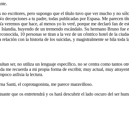
nte.
o escritores, pero supongo que el título tuvo que ver mucho y no sólo es
 decepciones a tu padre, todas publicadas por Espasa. Me parecen títul
 Ya veremos que hace, al menos yo lo veré, porque me declaró fan de est
a Islandia, huyendo de un tremendo escándalo. Su hermano Bruno fue el
conocida, 10 personas se tiran a la vez de un céntrico hotel de la ciuda
relación con la historia de los suicidas, y magistralmente se hila toda 
ltan ser, no utiliza un lenguaje específico, no se centra como tantos otr
 medida me recuerda a mi propia forma de escribir, muy actual, muy atray
mpoco asfixia la lectura.
rna Santi, el coprotagonista, me parece maravilloso.
nante que os entretendrá y os hará descubrir el lado oscuro del ser hu