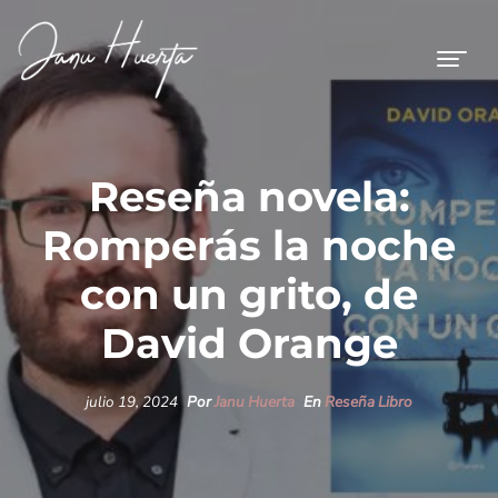
Reseña novela:
Romperás la noche
con un grito, de
David Orange
julio 19, 2024
Por
Janu Huerta
En
Reseña Libro