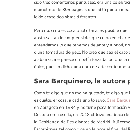
sido tres comentarios puntuales, era una celebrac
mamotreto de 805 páginas que editó por primera
leído acaso dos obras diferentes.
Pero no, si no es cosa publicitaria, es posible qu
abstrusa, tan incomprensible, que como en el art
entendamos lo que tenemos delante y a priori, 
o una tomadura de pelo. No creo que sea el caso 
alabanza, me parece un pelín forzada, porque la no
épico, pues lo dicho, una obra de arte contempor
Sara Barquinero, la autora
Como te digo que no me ha gustado, te digo que 
es cualquier cosa, a cada uno lo suyo.
Sara Barqui
en Zaragoza en 1994 y no tiene poca formación y
Doctora en filosofía, en 2018 obtuvo una beca de
la Residencia de Estudiantes de Madrid. Allí com
Escorpiones, tal como dice en la nota al final del l