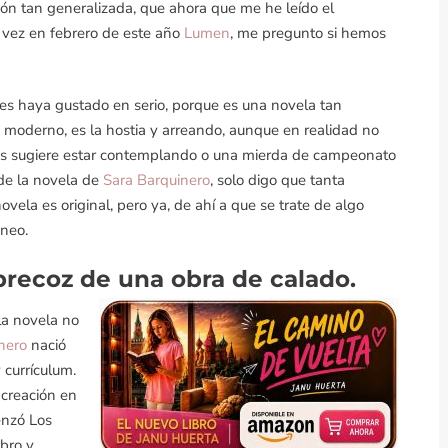
ión tan generalizada, que ahora que me he leído el
 vez en febrero de este año
Lumen
, me pregunto si hemos
e les haya gustado en serio, porque es una novela tan
e moderno, es la hostia y arreando, aunque en realidad no
nos sugiere estar contemplando o una mierda de campeonato
de la novela de
Sara Barquinero
, solo digo que tanta
vela es original, pero ya, de ahí a que se trate de algo
áneo.
 precoz de una obra de calado.
la novela no
nero
nació
 currículum.
 creación en
enzó Los
ibro y