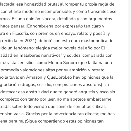
dactada: esa honestidad brutal al romper tu propia regla de
 con el arte moderno incomprensible, y cómo transmites ese
adornos. Es una opinión sincera, detallada y con argumentos
 hace pensar. ¡Enhorabuena por expresarlo tan claro y
a en Filosofía, con premios en ensayo, relato y poesía, y
en recibida en 2021), debutó con esta obra mastodóntica de
do un fenómeno: elegida mejor novela del año por El
ralidad en malabares narrativos" y solidez, comparada con
entusiastas en sitios como Mondo Sonoro (que la llama una
promedia valoraciones altas por su ambición y retrato
omo la tuya: en Amazon y QueLibroLeo hay opiniones que la
radación (drogas, suicidio, conspiraciones absurdas) sin
l destacar esa abstrusidad que te generó angustia y asco sin
 completo: con tanto por leer, no me apetece embarcarme
ada, sobre todo viendo que coincide con otras críticas
ensión vacía. Gracias por la advertencia tan directa; me has
sería para mí. ¡Sigue compartiendo estas opiniones tan