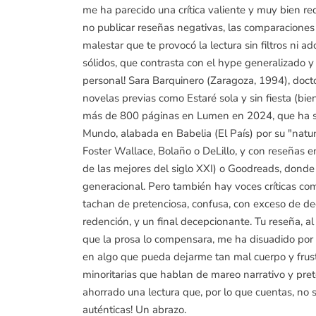
me ha parecido una crítica valiente y muy bien re
no publicar reseñas negativas, las comparaciones
malestar que te provocó la lectura sin filtros ni 
sólidos, que contrasta con el hype generalizado y
personal! Sara Barquinero (Zaragoza, 1994), doctor
novelas previas como Estaré sola y sin fiesta (bi
más de 800 páginas en Lumen en 2024, que ha si
Mundo, alabada en Babelia (El País) por su "natu
Foster Wallace, Bolaño o DeLillo, y con reseñas 
de las mejores del siglo XXI) o Goodreads, donde 
generacional. Pero también hay voces críticas c
tachan de pretenciosa, confusa, con exceso de deg
redención, y un final decepcionante. Tu reseña, a
que la prosa lo compensara, me ha disuadido por
en algo que pueda dejarme tan mal cuerpo y frustr
minoritarias que hablan de mareo narrativo y pret
ahorrado una lectura que, por lo que cuentas, no 
auténticas! Un abrazo.