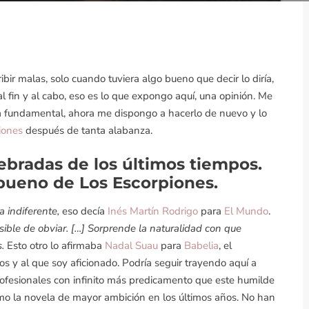
bir malas, solo cuando tuviera algo bueno que decir lo diría,
 fin y al cabo, eso es lo que expongo aquí, una opinión. Me
 fundamental, ahora me dispongo a hacerlo de nuevo y lo
iones
después de tanta alabanza.
ebradas de los últimos tiempos.
ueno de Los Escorpiones.
a indiferente,
eso decía
Inés Martín Rodrigo
para
El Mundo
.
osible de obviar. […] Sorprende la naturalidad con que
s.
Esto otro lo afirmaba
Nadal Suau
para
Babelia
, el
s y al que soy aficionado. Podría seguir trayendo aquí a
rofesionales con infinito más predicamento que este humilde
o la novela de mayor ambición en los últimos años. No han